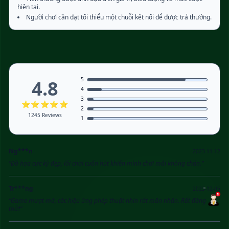
hiện tại.
Người chơi cần đạt tối thiểu một chuỗi kết nối để được trả thưởng.
5
4.8
4
3
⭐⭐⭐⭐⭐
2
1245 Reviews
1
Ng***n
2023-11-12
“Đồ họa cực kỳ đẹp, lối chơi cuốn hút khiến mình chơi mãi không chán.”
Tr***ng
2023-12-05
“Game mượt mà, các hiệu ứng phép thuật nhìn rất mãn nhãn. Rất đáng
thử!”