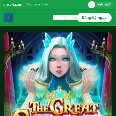
vnzalv.com
Cổng game uy tín
Ngôn ngữ
Đăng nhập
Đăng ký ngay