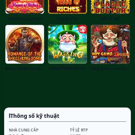
Hoa của sự giàu có
Cây Tài Phú
BÁC SĨ MỎ
KA Đại Chiến Tam Quốc
HÀNH TRÌNH XỬ OZ
Đá Quý Rực Lửa Xtreme Bản Nâng Cấp
Thông số kỹ thuật
NHÀ CUNG CẤP
TỶ LỆ RTP