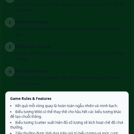
Chọn số tiền cược phù hợp với ngân sách của bạn trước khi bắt đầu
vòng quay.
Quay vòng quay
2
Nhấn nút quay để khởi động các biểu tượng phép thuật trên màn
hình.
Khớp biểu tượng
3
Sắp xếp các biểu tượng giống nhau theo hàng thanh toán để nhận
thưởng.
Kích hoạt Bonus
4
Thu thập đủ biểu tượng đặc biệt để mở khóa vòng quay miễn phí
hoặc hũ thưởng.
Game Rules & Features
Kết quả mỗi vòng quay là hoàn toàn ngẫu nhiên và minh bạch.
Biểu tượng Wild có thể thay thế cho hầu hết các biểu tượng khác
để tạo chuỗi thắng.
Biểu tượng Scatter xuất hiện đủ số lượng sẽ kích hoạt chế độ chơi
thưởng.
Tiền thưởng được tính dựa trên giá trị biểu tượng và mức cược