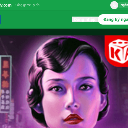
lv.com
Cổng game uy tín
Ngôn
Đăng nhập
Đăng ký ng