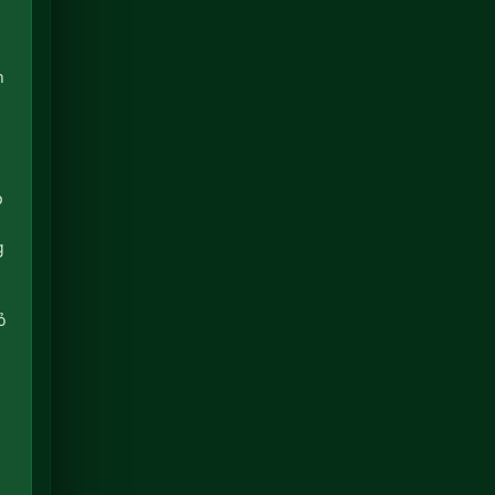
n
p
g
ỏ