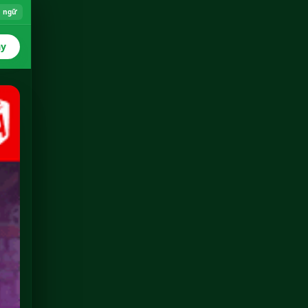
 ngữ
ay