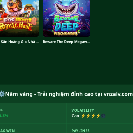
Cuộc Săn Hoàng Gia Nhà Chó
Beware The Deep Megaways
⚙️
Năm vàng - Trải nghiệm đỉnh cao tại vnzalv.com
TP
VOLATILITY
6.8%
Cao ⚡⚡⚡⚡🌑
AX WIN
PAYLINES