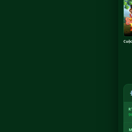
R
9
M